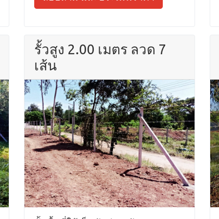
รั้วสูง 2.00 เมตร ลวด 7
เส้น