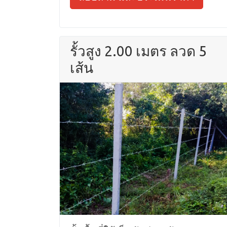
รั้วสูง 2.00 เมตร ลวด 5
เส้น