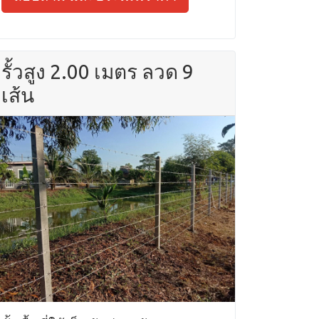
รั้วสูง 2.00 เมตร ลวด 9
เส้น