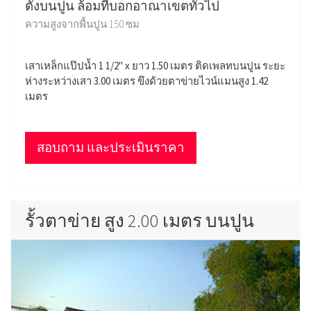
ตั้งบนปูน ล้อมที่บอกอาณาเขตทั่วไป
ความสูงจากพื้นปูน 150 ซม
เสาเหล็กแป๊ปน้ำ 1 1/2" x ยาว 1.50 เมตร ติดเพลทบนปูน ระยะ
ห่างระหว่างเสา 3.00 เมตร ขึงด้วยตาข่ายไวน์แมนสูง 1.42
เมตร
สอบถาม และประเมินราคา
รั้วตาข่าย สูง 2.00 เมตร บนปูน