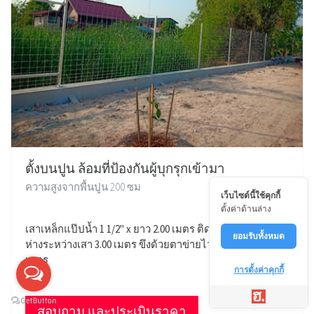
ตั้งบนปูน ล้อมที่ป้องกันผู้บุกรุกเข้ามา
ความสูงจากพื้นปูน 200 ซม
เว็บไซต์นี้ใช้คุกกี้
ตั้งค่าด้านล่าง
เสาเหล็กแป๊ปน้ำ 1 1/2" x ยาว 2.00 เมตร ติดเพลทบนปูน ระยะ
ยอมรับทั้งหมด
ห่างระหว่างเสา 3.00 เมตร ขึงด้วยตาข่ายไวน์แมนสูง 2.00
เมตร
การตั้งค่าคุกกี้
สอบถาม และประเมินราคา