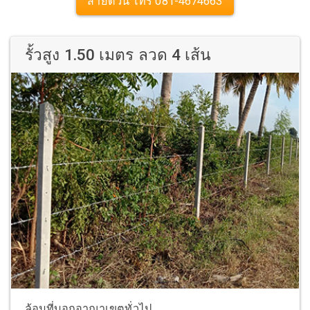
สายด่วน โทร 081-4674663
รั้วสูง 1.50 เมตร ลวด 4 เส้น
ล้อมที่บอกอาณาเขตทั่วไป