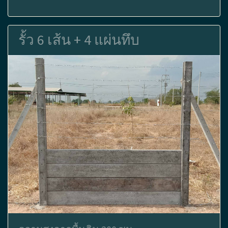
รั้ว 6 เส้น + 4 แผ่นทึบ