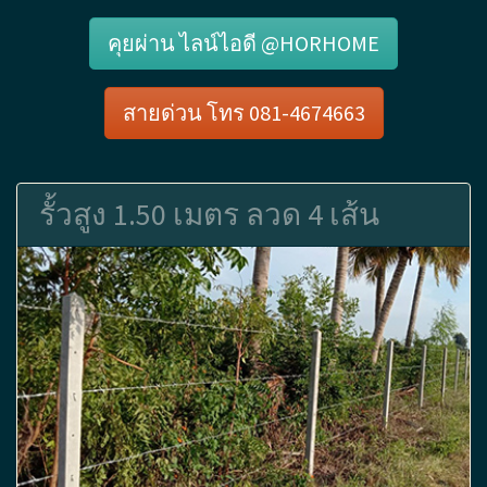
คุยผ่าน ไลน์ไอดี @HORHOME
สายด่วน โทร 081-4674663
รั้วสูง 1.50 เมตร ลวด 4 เส้น