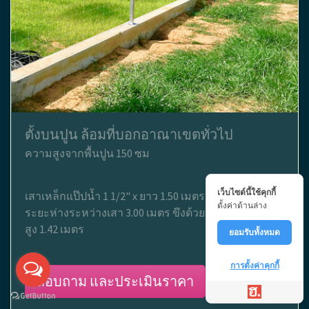
ตั้งบนปูน ล้อมที่บอกอาณาเขตทั่วไป
ความสูงจากพื้นปูน 150 ซม
เว็บไซต์นี้ใช้คุกกี้
เสาเหล็กแป๊ปน้ำ 1 1/2" x ยาว 1.50 เมตร ติดเพลทบนปูน
ตั้งค่าด้านล่าง
ระยะห่างระหว่างเสา 3.00 เมตร ขึงด้วยตาข่ายไวน์แมน
สูง 1.42 เมตร
ยอมรับทั้งหมด
การตั้งค่าคุกกี้
สอบถาม และประเมินราคา