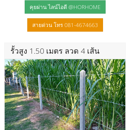
คุยผ่าน ไลน์ไอดี @HORHOME
สายด่วน โทร 081-4674663
รั้วสูง 1.50 เมตร ลวด 4 เส้น