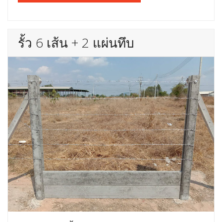
รั้ว 6 เส้น + 2 แผ่นทึบ