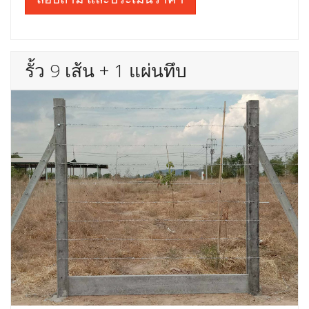
รั้ว 9 เส้น + 1 แผ่นทึบ