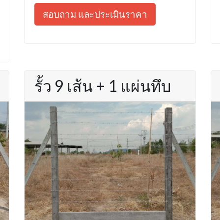
สอบถาม และประเมินราคา
รั้ว 9 เส้น + 1 แผ่นทึบ