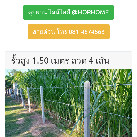
คุยผ่าน ไลน์ไอดี @HORHOME
สายด่วน โทร 081-4674663
รั้วสูง 1.50 เมตร ลวด 4 เส้น