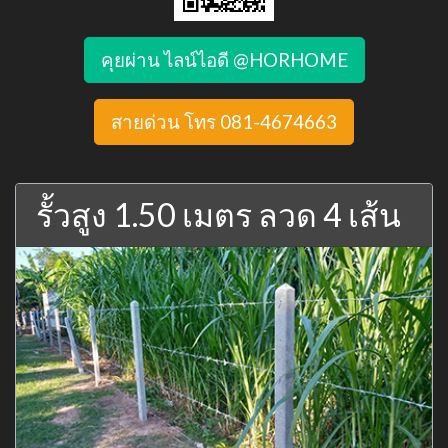
คุยผ่าน ไลน์ไอดี @HORHOME
สายด่วน โทร 081-4674663
รั้วสูง 1.50 เมตร ลวด 4 เส้น