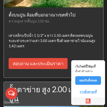
ตั้งบนปูน ล้อมที่บอกอาณาเขตทั่วไป
ความสูงจากพื้นปูน 150 ซม
เสาเหล็กแป๊ปน้ำ 1 1/2" x ยาว 1.50 เมตร ติดเพลทบนปูน
ระยะห่างระหว่างเสา 3.00 เมตร ขึงด้วยตาข่ายไวน์แมนสูง
1.42 เมตร
สอบถาม และประเมินราคา
เว็บไซต์นี้ใช้คุกกี้
ตั้งค่าด้านล่าง
ยอมรับทั้งหมด
รั้วตาข่าย สูง 2.00 เมตร บน
การตั้งค่าคุกกี้
ปูน