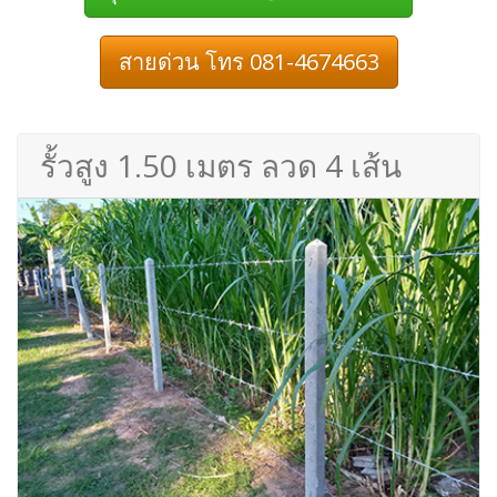
สายด่วน โทร 081-4674663
รั้วสูง 1.50 เมตร ลวด 4 เส้น