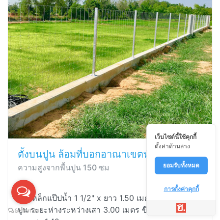
เว็บไซต์นี้ใช้คุกกี้
ตั้งค่าด้านล่าง
ตั้งบนปูน ล้อมที่บอกอาณาเขตทั่วไป
ยอมรับทั้งหมด
ความสูงจากพื้นปูน 150 ซม
การตั้งค่าคุกกี้
เสาเหล็กแป๊ปน้ำ 1 1/2" x ยาว 1.50 เมตร ติดเพลทบน
ปูน ระยะห่างระหว่างเสา 3.00 เมตร ขึงด้วยตาข่ายไวน์