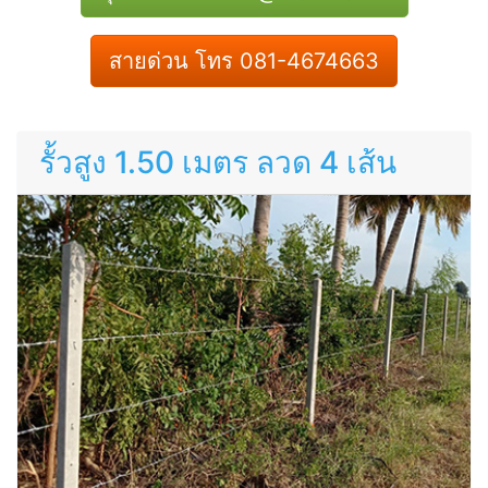
สายด่วน โทร 081-4674663
รั้วสูง 1.50 เมตร ลวด 4 เส้น