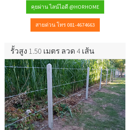
คุยผ่าน ไลน์ไอดี @HORHOME
สายด่วน โทร 081-4674663
รั้วสูง 1.50 เมตร ลวด 4 เส้น