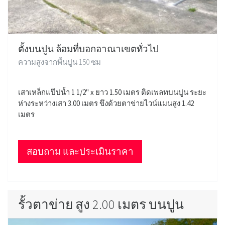
ตั้งบนปูน ล้อมที่บอกอาณาเขตทั่วไป
ความสูงจากพื้นปูน 150 ซม
เสาเหล็กแป๊ปน้ำ 1 1/2" x ยาว 1.50 เมตร ติดเพลทบนปูน ระยะ
ห่างระหว่างเสา 3.00 เมตร ขึงด้วยตาข่ายไวน์แมนสูง 1.42
เมตร
สอบถาม และประเมินราคา
รั้วตาข่าย สูง 2.00 เมตร บนปูน