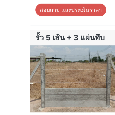
สอบถาม และประเมินราคา
รั้ว 5 เส้น + 3 แผ่นทึบ