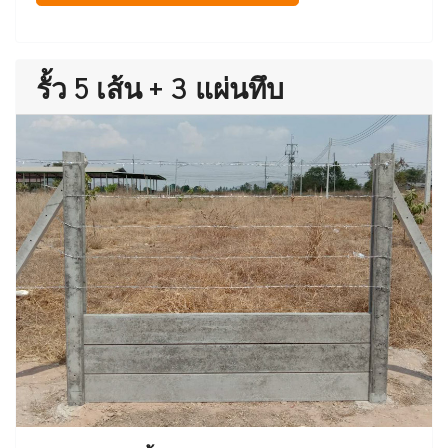
รั้ว 5 เส้น + 3 แผ่นทึบ