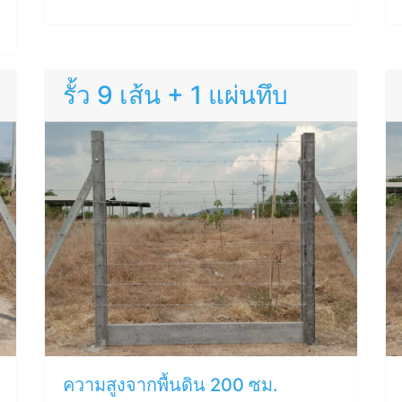
รั้ว 9 เส้น + 1 แผ่นทึบ
ความสูงจากพื้นดิน 200 ซม.