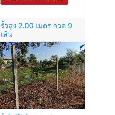
รั้วสูง 2.00 เมตร ลวด 9
เส้น