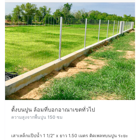
ตั้งบนปูน ล้อมที่บอกอาณาเขตทั่วไป
ความสูงจากพื้นปูน 150 ซม
เสาเหล็กแป๊ปน้ำ 1 1/2" x ยาว 1.50 เมตร ติดเพลทบนปูน ระยะ