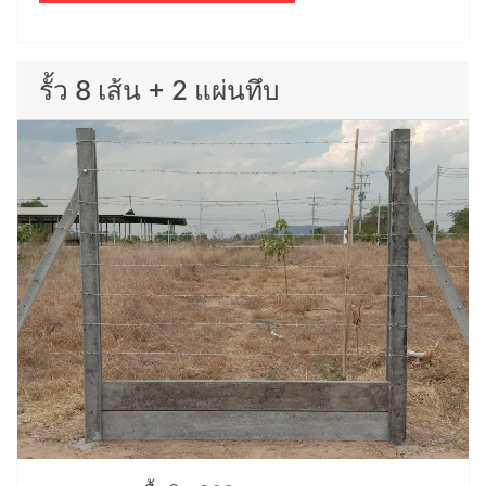
รั้ว 8 เส้น + 2 แผ่นทึบ