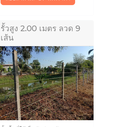
รั้วสูง 2.00 เมตร ลวด 9
เส้น