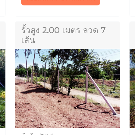
รั้วสูง 2.00 เมตร ลวด 7
เส้น