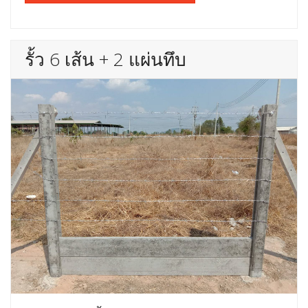
รั้ว 6 เส้น + 2 แผ่นทึบ