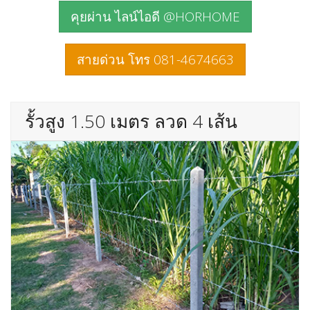
คุยผ่าน ไลน์ไอดี @HORHOME
สายด่วน โทร 081-4674663
รั้วสูง 1.50 เมตร ลวด 4 เส้น