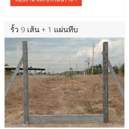
รั้ว 9 เส้น + 1 แผ่นทึบ