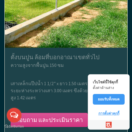
ตั้งบนปูน ล้อมที่บอกอาณาเขตทั่วไป
ความสูงจากพื้นปูน 150 ซม
เว็บไซต์นี้ใช้คุกกี้
เสาเหล็กแป๊ปน้ำ 1 1/2" x ยาว 1.50 เมตร ติดเพลทบนปูน
ตั้งค่าด้านล่าง
ระยะห่างระหว่างเสา 3.00 เมตร ขึงด้วยตาข่ายไวน์แมน
สูง 1.42 เมตร
ยอมรับทั้งหมด
การตั้งค่าคุกกี้
สอบถาม และประเมินราคา