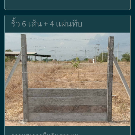
รั้ว 6 เส้น + 4 แผ่นทึบ