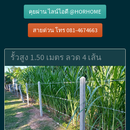
คุยผ่าน ไลน์ไอดี @HORHOME
สายด่วน โทร 081-4674663
รั้วสูง 1.50 เมตร ลวด 4 เส้น