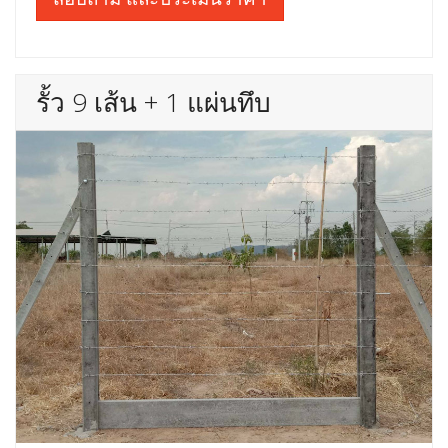
รั้ว 9 เส้น + 1 แผ่นทึบ