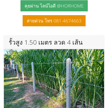
คุยผ่าน ไลน์ไอดี @HORHOME
สายด่วน โทร 081-4674663
รั้วสูง 1.50 เมตร ลวด 4 เส้น