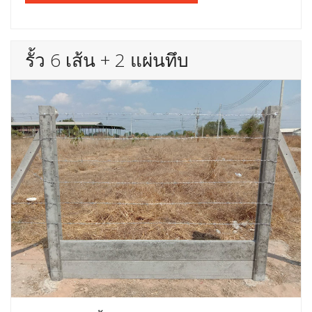
รั้ว 6 เส้น + 2 แผ่นทึบ