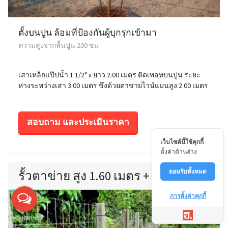
ตั้งบนปูน ล้อมที่ป้องกันผู้บุกรุกเข้ามา
ความสูงจากพื้นปูน 200 ซม
เสาเหล็กแป๊ปน้ำ 1 1/2" x ยาว 2.00 เมตร ติดเพลทบนปูน ระยะ
ห่างระหว่างเสา 3.00 เมตร ขึงด้วยตาข่ายไวน์แมนสูง 2.00 เมตร
สอบถาม และประเมินราคา
เว็บไซต์นี้ใช้คุกกี้
ตั้งค่าด้านล่าง
ยอมรับทั้งหมด
รั้วตาข่าย สูง 1.60 เมตร + 1 แผ่นทึบ
การตั้งค่าคุกกี้