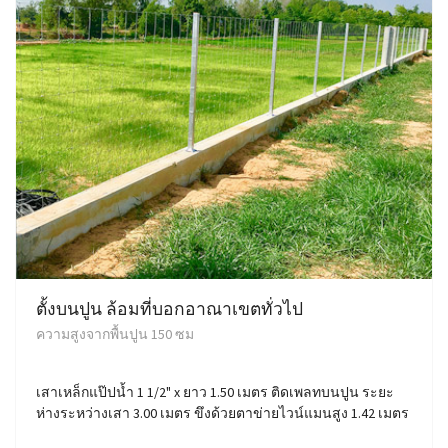
ตั้งบนปูน ล้อมที่บอกอาณาเขตทั่วไป
ความสูงจากพื้นปูน 150 ซม
เสาเหล็กแป๊ปน้ำ 1 1/2" x ยาว 1.50 เมตร ติดเพลทบนปูน ระยะ
ห่างระหว่างเสา 3.00 เมตร ขึงด้วยตาข่ายไวน์แมนสูง 1.42 เมตร