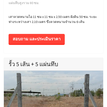
แผ่นทึบสูงรวม 80 ซม.
เสาลวดหนามไอ 11 ซม x 11 ซม x 2.50 เมตร ฝังดิน 50 ซม. ระยะ
ห่างระหว่างเสา 2.10 เมตร ขึงลวดหนามจำนวน 6 เส้น
สอบถาม และประเมินราคา
รั้ว 5 เส้น + 5 แผ่นทึบ