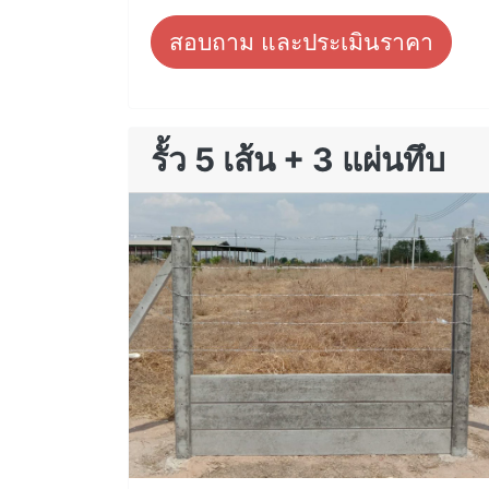
สอบถาม และประเมินราคา
รั้ว 5 เส้น + 3 แผ่นทึบ