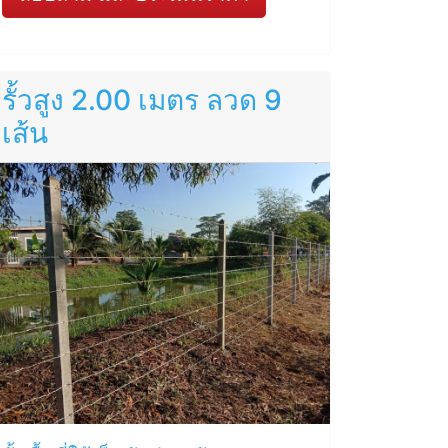
รั้วสูง 2.00 เมตร ลวด 9
เส้น