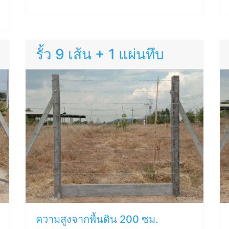
รั้ว 9 เส้น + 1 แผ่นทึบ
ความสูงจากพื้นดิน 200 ซม.