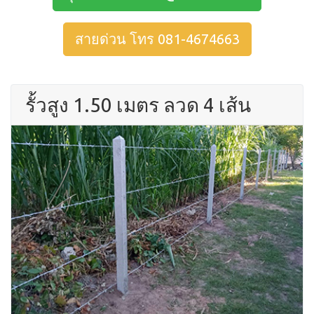
สายด่วน โทร 081-4674663
รั้วสูง 1.50 เมตร ลวด 4 เส้น