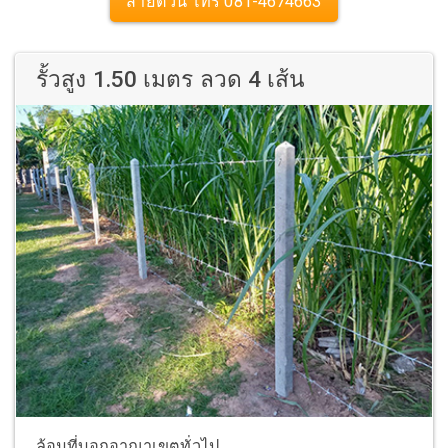
สายด่วน โทร 081-4674663
รั้วสูง 1.50 เมตร ลวด 4 เส้น
ล้อมที่บอกอาณาเขตทั่วไป