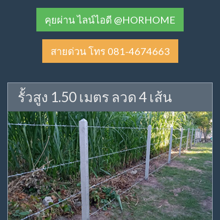
คุยผ่าน ไลน์ไอดี @HORHOME
สายด่วน โทร 081-4674663
รั้วสูง 1.50 เมตร ลวด 4 เส้น