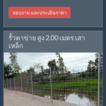
สอบถาม และประเมินราคา
รั้วตาข่าย สูง 2.00 เมตร เสา
เหล็ก