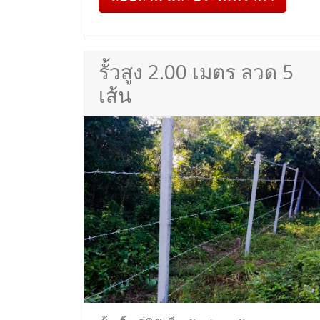
รั้วสูง 2.00 เมตร ลวด 5
เส้น