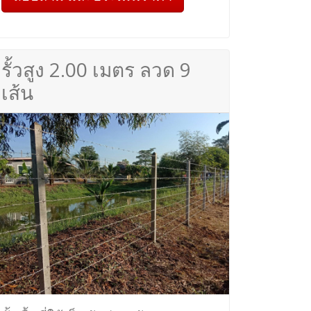
รั้วสูง 2.00 เมตร ลวด 9
เส้น