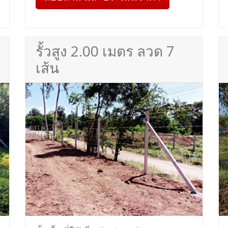
รั้วสูง 2.00 เมตร ลวด 7
เส้น