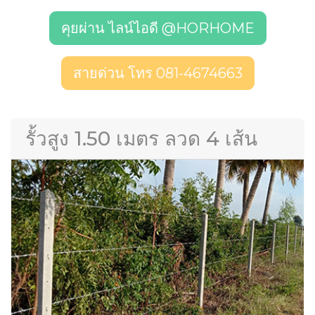
คุยผ่าน ไลน์ไอดี @HORHOME
สายด่วน โทร 081-4674663
รั้วสูง 1.50 เมตร ลวด 4 เส้น