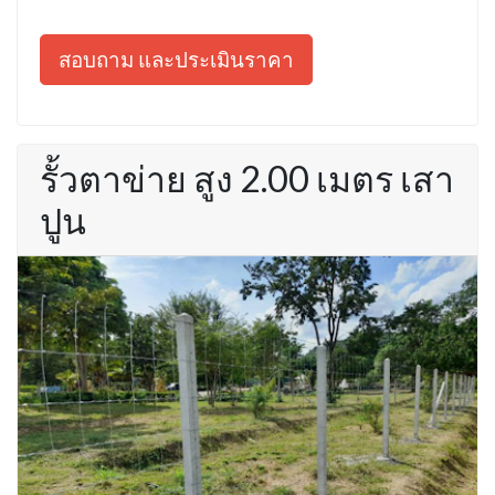
สอบถาม และประเมินราคา
รั้วตาข่าย สูง 2.00 เมตร เสา
ปูน