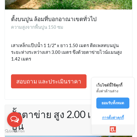
ตั้งบนปูน ล้อมที่บอกอาณาเขตทั่วไป
ความสูงจากพื้นปูน 150 ซม
เสาเหล็กแป๊ปน้ำ 1 1/2" x ยาว 1.50 เมตร ติดเพลทบนปูน
ระยะห่างระหว่างเสา 3.00 เมตร ขึงด้วยตาข่ายไวน์แมนสูง
1.42 เมตร
สอบถาม และประเมินราคา
เว็บไซต์นี้ใช้คุกกี้
ตั้งค่าด้านล่าง
ยอมรับทั้งหมด
รั้วตาข่าย สูง 2.00 เมตร บน
การตั้งค่าคุกกี้
ปูน