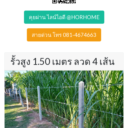
คุยผ่าน ไลน์ไอดี @HORHOME
สายด่วน โทร 081-4674663
รั้วสูง 1.50 เมตร ลวด 4 เส้น