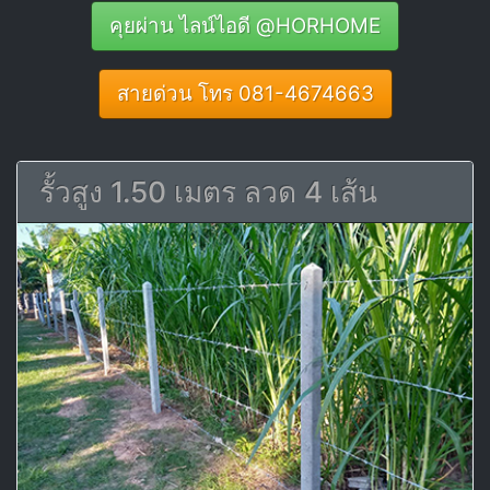
คุยผ่าน ไลน์ไอดี @HORHOME
สายด่วน โทร 081-4674663
รั้วสูง 1.50 เมตร ลวด 4 เส้น