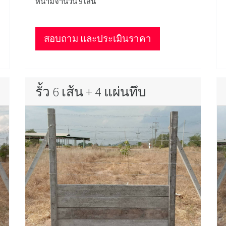
หนามจำนวน 9 เส้น
สอบถาม และประเมินราคา
รั้ว 6 เส้น + 4 แผ่นทึบ