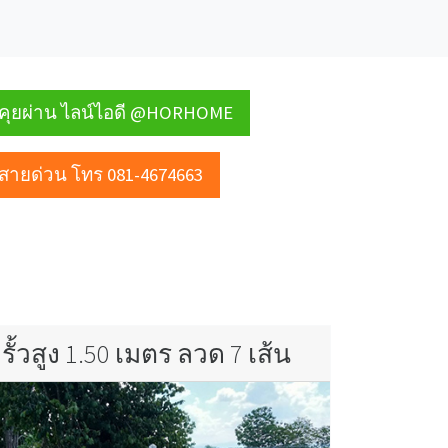
คุยผ่าน ไลน์ไอดี @HORHOME
สายด่วน โทร 081-4674663
รั้วสูง 1.50 เมตร ลวด 7 เส้น