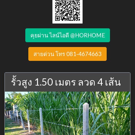
คุยผ่าน ไลน์ไอดี @HORHOME
สายด่วน โทร 081-4674663
รั้วสูง 1.50 เมตร ลวด 4 เส้น