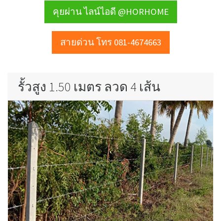
คุยผ่าน ไลน์ไอดี @HORHOME
สายด่วน โทร 081-4674663
รั้วสูง 1.50 เมตร ลวด 4 เส้น