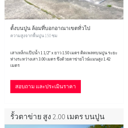
ตั้งบนปูน ล้อมที่บอกอาณาเขตทั่วไป
ความสูงจากพื้นปูน 150 ซม
เสาเหล็กแป๊ปน้ำ 1 1/2" x ยาว 1.50 เมตร ติดเพลทบนปูน ระยะ
ห่างระหว่างเสา 3.00 เมตร ขึงด้วยตาข่ายไวน์แมนสูง 1.42
เมตร
สอบถาม และประเมินราคา
รั้วตาข่าย สูง 2.00 เมตร บนปูน