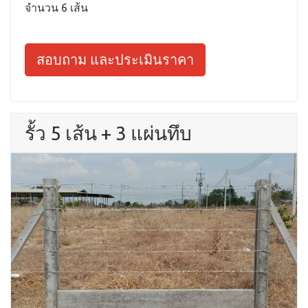
จำนวน 6 เส้น
สอบถาม และประเมินราคา
รั้ว 5 เส้น + 3 แผ่นทึบ