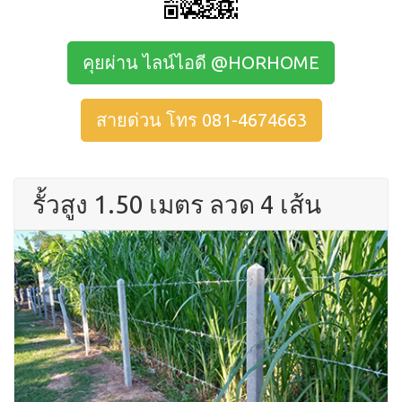
คุยผ่าน ไลน์ไอดี @HORHOME
สายด่วน โทร 081-4674663
รั้วสูง 1.50 เมตร ลวด 4 เส้น