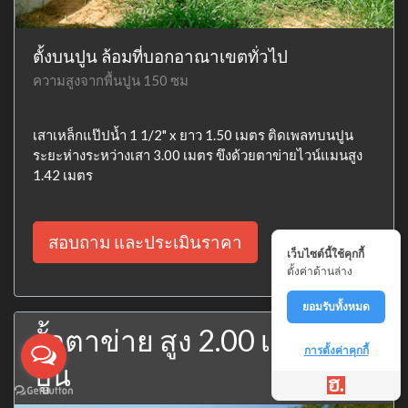
ตั้งบนปูน ล้อมที่บอกอาณาเขตทั่วไป
ความสูงจากพื้นปูน 150 ซม
เสาเหล็กแป๊ปน้ำ 1 1/2" x ยาว 1.50 เมตร ติดเพลทบนปูน
ระยะห่างระหว่างเสา 3.00 เมตร ขึงด้วยตาข่ายไวน์แมนสูง
1.42 เมตร
สอบถาม และประเมินราคา
เว็บไซต์นี้ใช้คุกกี้
ตั้งค่าด้านล่าง
ยอมรับทั้งหมด
รั้วตาข่าย สูง 2.00 เมตร บน
การตั้งค่าคุกกี้
ปูน