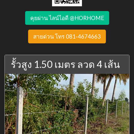
คุยผ่าน ไลน์ไอดี @HORHOME
สายด่วน โทร 081-4674663
รั้วสูง 1.50 เมตร ลวด 4 เส้น