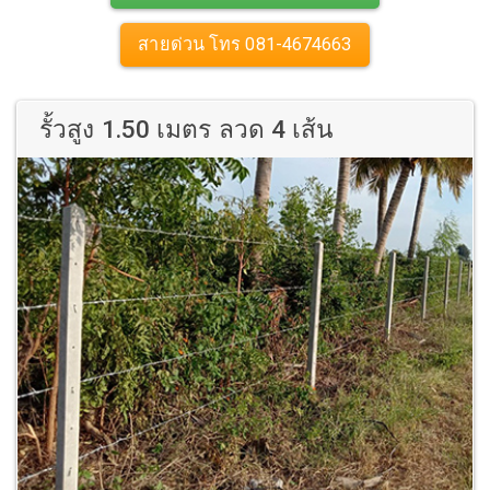
สายด่วน โทร 081-4674663
รั้วสูง 1.50 เมตร ลวด 4 เส้น