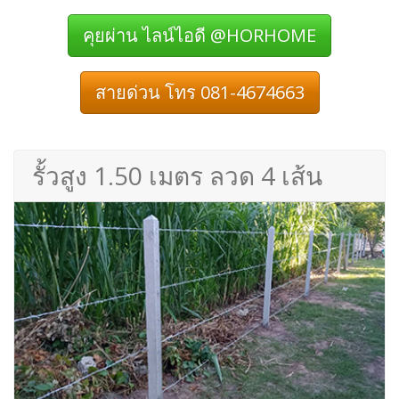
คุยผ่าน ไลน์ไอดี @HORHOME
สายด่วน โทร 081-4674663
รั้วสูง 1.50 เมตร ลวด 4 เส้น