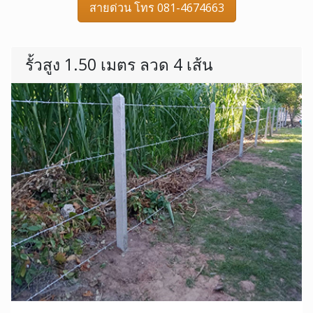
สายด่วน โทร 081-4674663
รั้วสูง 1.50 เมตร ลวด 4 เส้น