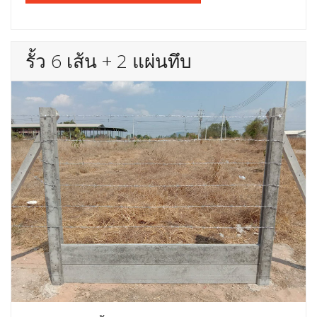
รั้ว 6 เส้น + 2 แผ่นทึบ