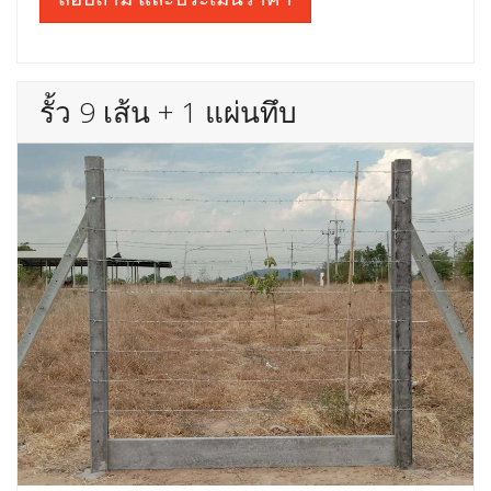
รั้ว 9 เส้น + 1 แผ่นทึบ