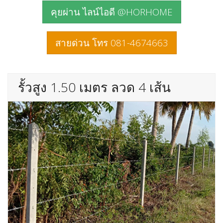
คุยผ่าน ไลน์ไอดี @HORHOME
สายด่วน โทร 081-4674663
รั้วสูง 1.50 เมตร ลวด 4 เส้น