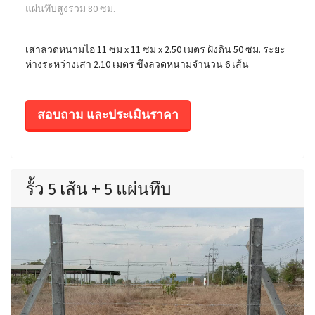
แผ่นทึบสูงรวม 80 ซม.
เสาลวดหนามไอ 11 ซม x 11 ซม x 2.50 เมตร ฝังดิน 50 ซม. ระยะ
ห่างระหว่างเสา 2.10 เมตร ขึงลวดหนามจำนวน 6 เส้น
สอบถาม และประเมินราคา
รั้ว 5 เส้น + 5 แผ่นทึบ