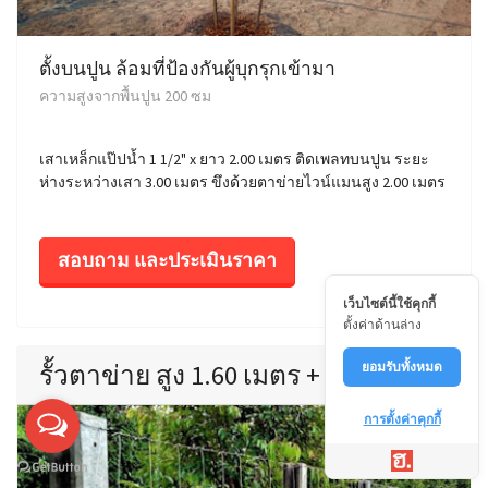
ตั้งบนปูน ล้อมที่ป้องกันผู้บุกรุกเข้ามา
ความสูงจากพื้นปูน 200 ซม
เสาเหล็กแป๊ปน้ำ 1 1/2" x ยาว 2.00 เมตร ติดเพลทบนปูน ระยะ
ห่างระหว่างเสา 3.00 เมตร ขึงด้วยตาข่ายไวน์แมนสูง 2.00 เมตร
สอบถาม และประเมินราคา
เว็บไซต์นี้ใช้คุกกี้
ตั้งค่าด้านล่าง
รั้วตาข่าย สูง 1.60 เมตร + 1 แผ่นทึบ
ยอมรับทั้งหมด
การตั้งค่าคุกกี้