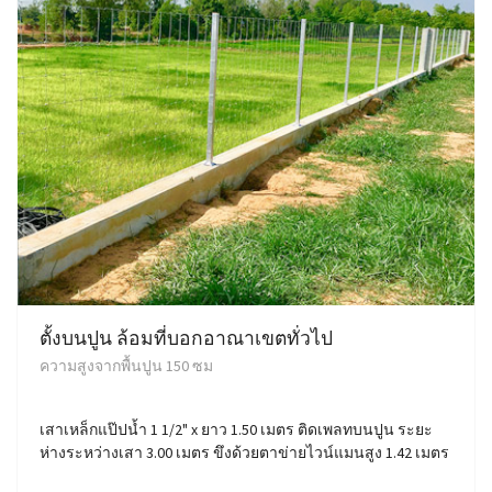
ตั้งบนปูน ล้อมที่บอกอาณาเขตทั่วไป
ความสูงจากพื้นปูน 150 ซม
เสาเหล็กแป๊ปน้ำ 1 1/2" x ยาว 1.50 เมตร ติดเพลทบนปูน ระยะ
ห่างระหว่างเสา 3.00 เมตร ขึงด้วยตาข่ายไวน์แมนสูง 1.42 เมตร