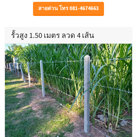
สายด่วน โทร 081-4674663
รั้วสูง 1.50 เมตร ลวด 4 เส้น