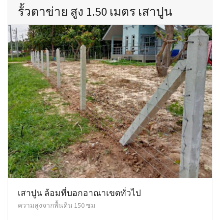
รั้วตาข่าย สูง 1.50 เมตร เสาปูน
เสาปูน ล้อมที่บอกอาณาเขตทั่วไป
ความสูงจากพื้นดิน 150 ซม