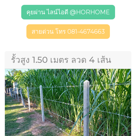
คุยผ่าน ไลน์ไอดี @HORHOME
สายด่วน โทร 081-4674663
รั้วสูง 1.50 เมตร ลวด 4 เส้น