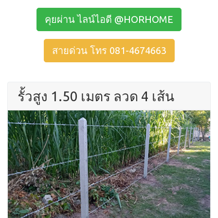
คุยผ่าน ไลน์ไอดี @HORHOME
สายด่วน โทร 081-4674663
รั้วสูง 1.50 เมตร ลวด 4 เส้น