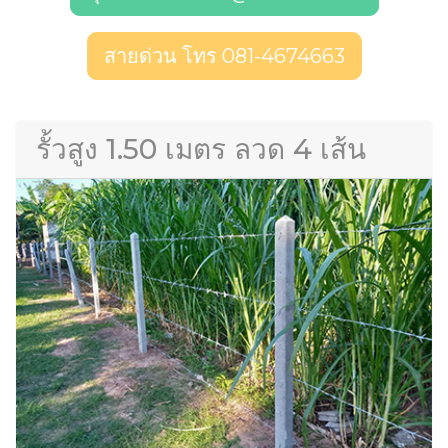
สายด่วน โทร 081-4674663
รั้วสูง 1.50 เมตร ลวด 4 เส้น