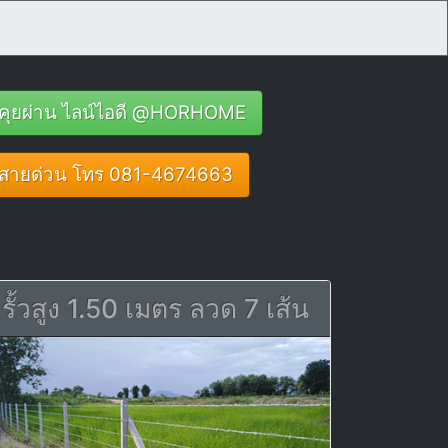
คุยผ่าน ไลน์ไอดี @HORHOME
สายด่วน โทร 081-4674663
รั้วสูง 1.50 เมตร ลวด 7 เส้น