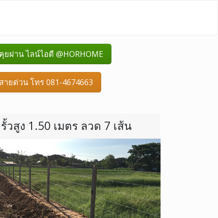
คุยผ่าน ไลน์ไอดี @HORHOME
สายด่วน โทร 081-4674663
รั้วสูง 1.50 เมตร ลวด 7 เส้น