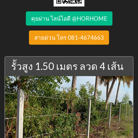
คุยผ่าน ไลน์ไอดี @HORHOME
สายด่วน โทร 081-4674663
รั้วสูง 1.50 เมตร ลวด 4 เส้น