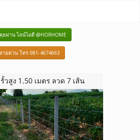
คุยผ่าน ไลน์ไอดี @HORHOME
สายด่วน โทร 081-4674663
รั้วสูง 1.50 เมตร ลวด 7 เส้น