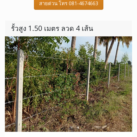
สายด่วน โทร 081-4674663
รั้วสูง 1.50 เมตร ลวด 4 เส้น