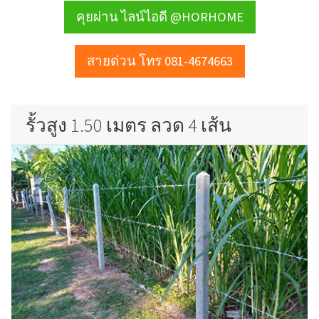
คุยผ่าน ไลน์ไอดี @HORHOME
สายด่วน โทร 081-4674663
รั้วสูง 1.50 เมตร ลวด 4 เส้น