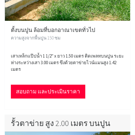
ตั้งบนปูน ล้อมที่บอกอาณาเขตทั่วไป
ความสูงจากพื้นปูน 150 ซม
เสาเหล็กแป๊ปน้ำ 1 1/2" x ยาว 1.50 เมตร ติดเพลทบนปูน ระยะ
ห่างระหว่างเสา 3.00 เมตร ขึงด้วยตาข่ายไวน์แมนสูง 1.42
เมตร
สอบถาม และประเมินราคา
รั้วตาข่าย สูง 2.00 เมตร บนปูน