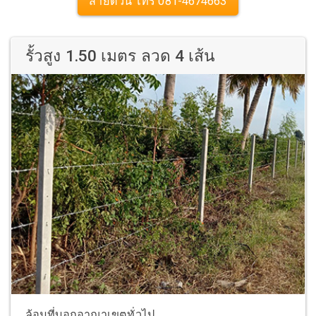
สายด่วน โทร 081-4674663
รั้วสูง 1.50 เมตร ลวด 4 เส้น
ล้อมที่บอกอาณาเขตทั่วไป