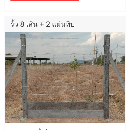
รั้ว 8 เส้น + 2 แผ่นทึบ