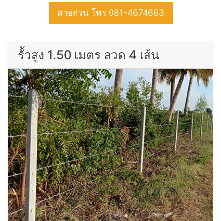
สายด่วน โทร 081-4674663
รั้วสูง 1.50 เมตร ลวด 4 เส้น